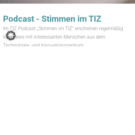
Podcast - Stimmen im TIZ
Im TIZ Podcast „Stimmen im TIZ“ erscheinen regelmäßig
Interviews mit interessanten Menschen aus dem
Technologie- und Innovationszentrum.
Podcast mit Florian Dieckmann, Firma teambits
Mit der Plattform für Online Wahlen, Abstimmungen und
Interaktionen bei verschiedensten Veranstaltungsformaten
bringt Firma teambits GmbH Dynamik in den Events. Von
Präsenzveranstaltungen bis hin
WEITERLESEN »
6. Juni 2024