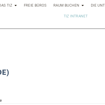
DAS TIZ
FREIE BÜROS
RAUM BUCHEN
DIE UN
TIZ INTRANET
DE)
se